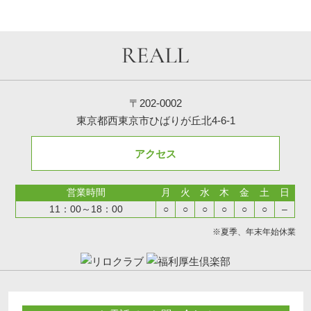
〒202-0002
東京都西東京市ひばりが丘北4-6-1
アクセス
営業時間
月
火
水
木
金
土
日
11：00～18：00
○
○
○
○
○
○
–
※夏季、年末年始休業