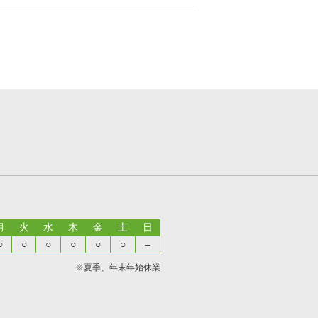
月
火
水
木
金
土
日
○
○
○
○
○
○
–
※夏季、年末年始休業