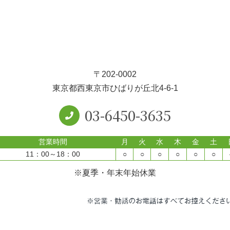
〒202-0002
東京都西東京市ひばりが丘北4-6-1
03-6450-3635
営業時間
月
火
水
木
金
土
11：00～18：00
○
○
○
○
○
○
※夏季・年末年始休業