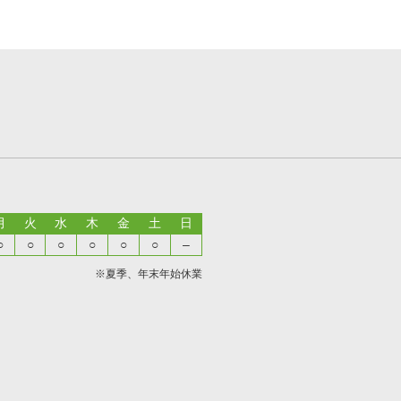
月
火
水
木
金
土
日
○
○
○
○
○
○
–
※夏季、年末年始休業