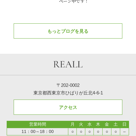
ペーン中です！
もっとブログを見る
〒202-0002
東京都西東京市ひばりが丘北4-6-1
アクセス
営業時間
月
火
水
木
金
土
日
11：00～18：00
○
○
○
○
○
○
–