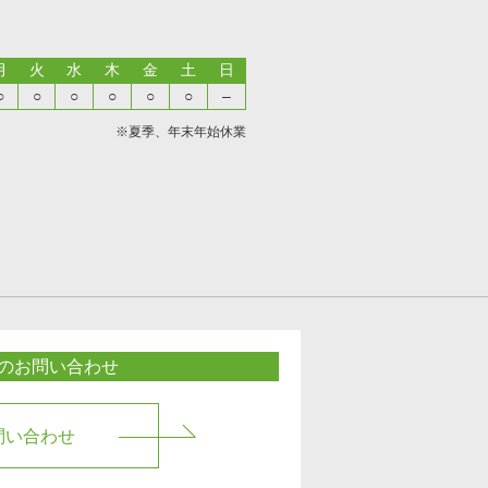
月
火
水
木
金
土
日
○
○
○
○
○
○
–
※夏季、年末年始休業
のお問い合わせ
問い合わせ